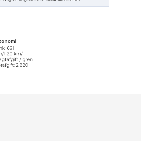
konomi
nk: 66 l
/l: 20 km/l
gtafgift / grøn
erafgift: 2.820