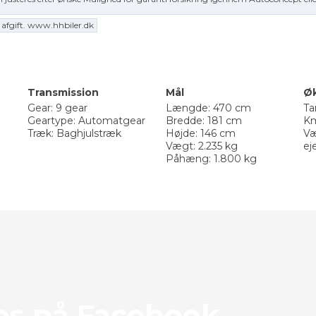
n afgift. www.hhbiler.dk
Transmission
Mål
Ø
Gear: 9 gear
Længde: 470 cm
Ta
Geartype: Automatgear
Bredde: 181 cm
Km
Træk: Baghjulstræk
Højde: 146 cm
Væ
Vægt: 2.235 kg
ej
Påhæng: 1.800 kg
d os på Facebook