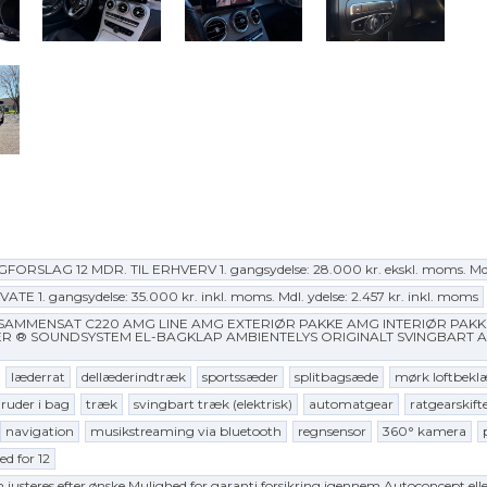
SLAG 12 MDR. TIL ERHVERV 1. gangsydelse: 28.000 kr. ekskl. moms. Mdl. y
IVATE 1. gangsydelse: 35.000 kr. inkl. moms. Mdl. ydelse: 2.457 kr. inkl. moms
ft) GODT SAMMENSAT C220 AMG LINE AMG EXTERIØR PAKKE AMG INTERIØR
ESTER ® SOUNDSYSTEM EL-BAGKLAP AMBIENTELYS ORIGINALT SVINGB
læderrat
dellæderindtræk
sportssæder
splitbagsæde
mørk loftbekl
ruder i bag
træk
svingbart træk (elektrisk)
automatgear
ratgearskift
navigation
musikstreaming via bluetooth
regnsensor
360° kamera
ed for 12
n justeres efter ønske Mulighed for garanti forsikring igennem Autoconcept elle