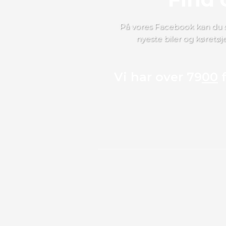
​​På vores Facebook kan du 
nyeste biler og køretøj
Vi har over 79
00
f