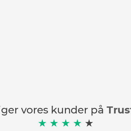
iger vores kunder på
Trust
★
★
★
★
★