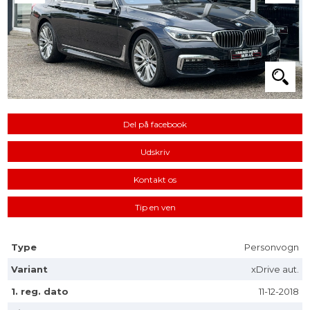
Del på facebook
Udskriv
Kontakt os
Tip en ven
Type
Personvogn
Variant
xDrive aut.
1. reg. dato
11-12-2018