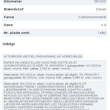
Kilometer
135.000
Brændstof
Diesel
Farve
Carbonsortmetal
Døre
4 d
Nr. plade omk.
1.480
Udstyr
VI TILBYDER VIRTUEL FREMVISNING AF VORES BILER
ENTEN VIA VIDEO ELLER FACETIME! DETTE ER ET
LEASINGFORSLAG 12 MDR. TIL ERHVERV 1. gangsydelse: 40.000 kr.
ekskl. moms. Mdl. ydelse: 2.933 kr. ekskl. moms
Restværdi: 190.000 kr. ekskl. moms (ekskl. dk afgift). TIL PRIVATE 1.
gangsydelse: 50.000 kr. inkl. moms. Mdl. ydelse: 3.667 kr. inkl. moms
Restværdi: 190.000 kr. ekskl. moms (ekskl. dk afgift) FLOT
SAMMENSAR 7SERIE I CARBONSCHWARZ MED BEIGE
LÆDERKABINE ! M-AREODYNAMIK PAKKE ADAPTIV LASER
FORLYGTER INTERGRAL STYRING (DREJER PÅ BAGHJULENE)
KEYLESS GO SOFT-CLOSE AF DØRENE 360 GRADERS KAMERA
BMW DISPLAY KEY (KAN PAKERE MED NØGLEN) HEAD-UP DISPLAY
EL-BAGKLAP KOMFORTSÆDER I BEIGI LÆDER MED MASSAGE
LÆDER PÅ INSTRUMENTBORD LED TÅGELYGTER LYSPAKKE
DRIVING ASSISTENT PAKKE PLUS ADAPTIV FARTPILOT