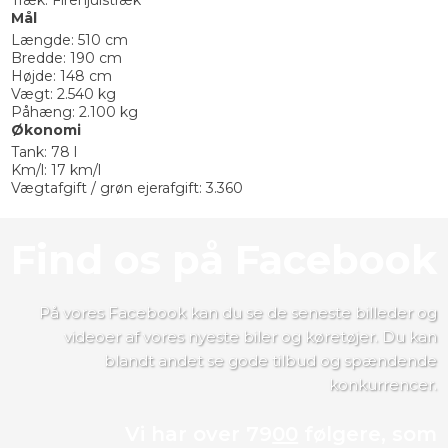
Mål
Længde: 510 cm
Bredde: 190 cm
Højde: 148 cm
Vægt: 2.540 kg
Påhæng: 2.100 kg
Økonomi
Tank: 78 l
Km/l: 17 km/l
Vægtafgift / grøn ejerafgift: 3.360
​​Find os på Facebook
​​På vores Facebook kan du se de seneste billeder og
videoer af vores nyeste biler og køretøjer. Du kan
blandt andet se gode tilbud og spændende
konkurrencer.
Vi har over 79
00
følgere, som