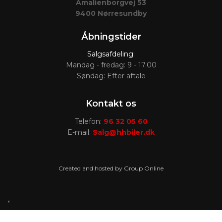
​Amalienborgvej ​53
​9400 Nørresundby​
Åbningstider
Salgsafdeling:
Mandag - fredag: 9 - 17.00
Søndag: Efter aftale
Kontakt os
Telefon:
96 32 05 60
E-mail:
Salg@hhbiler.dk
Created and hosted by Group Online