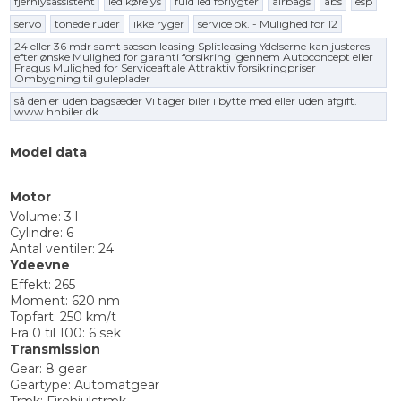
fjernlysassistent
led kørelys
fuld led forlygter
airbags
abs
esp
servo
tonede ruder
ikke ryger
service ok. - Mulighed for 12
24 eller 36 mdr samt sæson leasing Splitleasing Ydelserne kan justeres
efter ønske Mulighed for garanti forsikring igennem Autoconcept eller
Fragus Mulighed for Serviceaftale Attraktiv forsikringpriser
Ombygning til guleplader
så den er uden bagsæder Vi tager biler i bytte med eller uden afgift.
www.hhbiler.dk
Model data
Motor
Volume: 3 l
Cylindre: 6
Antal ventiler: 24
Ydeevne
Effekt: 265
Moment: 620 nm
Topfart: 250 km/t
Fra 0 til 100: 6 sek
Transmission
Gear: 8 gear
Geartype: Automatgear
Træk: Firehjulstræk