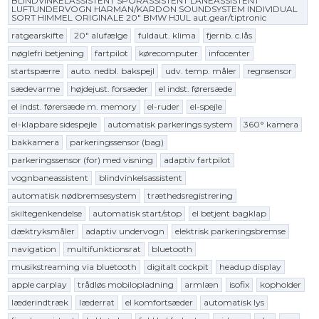
BLINDVINKELASSISTENT SPORASSISTENT LANEASSISTENT
LUFTUNDERVOGN HARMAN/KARDON SOUNDSYSTEM INDIVIDUAL
SORT HIMMEL ORIGINALE 20" BMW HJUL aut.gear/tiptronic
ratgearskifte
20" alufælge
fuldaut. klima
fjernb. c.lås
nøglefri betjening
fartpilot
kørecomputer
infocenter
startspærre
auto. nedbl. bakspejl
udv. temp. måler
regnsensor
sædevarme
højdejust. forsæder
el indst. førersæde
el indst. førersæde m. memory
el-ruder
el-spejle
el-klapbare sidespejle
automatisk parkerings system
360° kamera
bakkamera
parkeringssensor (bag)
parkeringssensor (for) med visning
adaptiv fartpilot
vognbaneassistent
blindvinkelsassistent
automatisk nødbremsesystem
træthedsregistrering
skiltegenkendelse
automatisk start/stop
el betjent bagklap
dæktryksmåler
adaptiv undervogn
elektrisk parkeringsbremse
navigation
multifunktionsrat
bluetooth
musikstreaming via bluetooth
digitalt cockpit
headup display
apple carplay
trådløs mobilopladning
armlæn
isofix
kopholder
læderindtræk
læderrat
el komfortsæder
automatisk lys