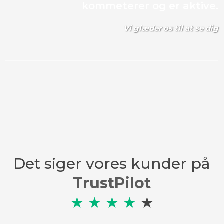
kommeterer og er aktive.
Vi glæder os til at se dig
Det siger vores kunder på
TrustPilot​
★
★
★
★
★