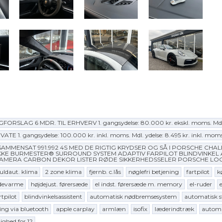
SLAG 6 MDR. TIL ERHVERV 1. gangsydelse: 80.000 kr. ekskl. moms. Mdl. y
RIVATE 1. gangsydelse: 100.000 kr. inkl. moms. Mdl. ydelse: 8.495 kr. inkl. mom
) SMUK SAMMENSAT 991.992 4S MED DE RIGTIG KRYDSER OG SÅ I PORSCHE CH
E BURMESTER® SURROUND SYSTEM ADAPTIV FARPILOT BLINDVINKEL 
AMERA CARBON DEKOR LISTER RØDE SIKKERHEDSSELER PORSCHE LOGO I
fuldaut. klima
2 zone klima
fjernb. c.lås
nøglefri betjening
fartpilot
k
devarme
højdejust. førersæde
el indst. førersæde m. memory
el-ruder
e
rtpilot
blindvinkelsassistent
automatisk nødbremsesystem
automatisk s
ng via bluetooth
apple carplay
armlæn
isofix
læderindtræk
automa
lighed for 12