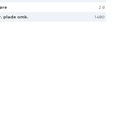
øre
2 d
r. plade omk.
1.480