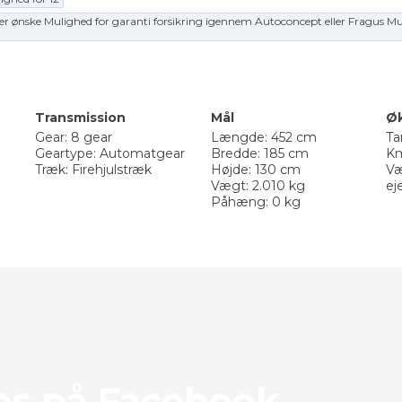
er ønske Mulighed for garanti forsikring igennem Autoconcept eller Fragus Muli
Transmission
Mål
Ø
Gear: 8 gear
Længde: 452 cm
Ta
Geartype: Automatgear
Bredde: 185 cm
Km
Træk: Firehjulstræk
Højde: 130 cm
Væ
Vægt: 2.010 kg
ej
Påhæng: 0 kg
d os på Facebook