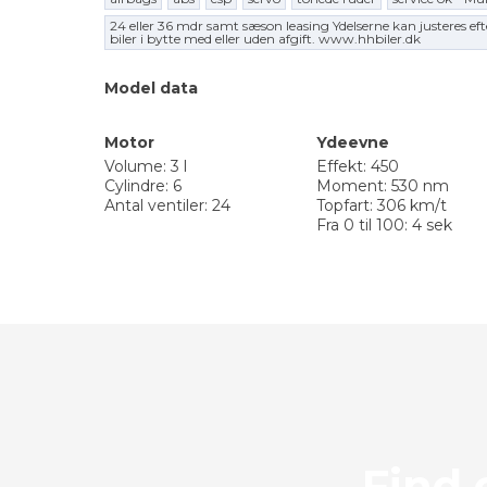
24 eller 36 mdr samt sæson leasing Ydelserne kan justeres eft
biler i bytte med eller uden afgift. www.hhbiler.dk
Model data
Motor
Ydeevne
Volume: 3 l
Effekt: 450
Cylindre: 6
Moment: 530 nm
Antal ventiler: 24
Topfart: 306 km/t
Fra 0 til 100: 4 sek
​​Fin