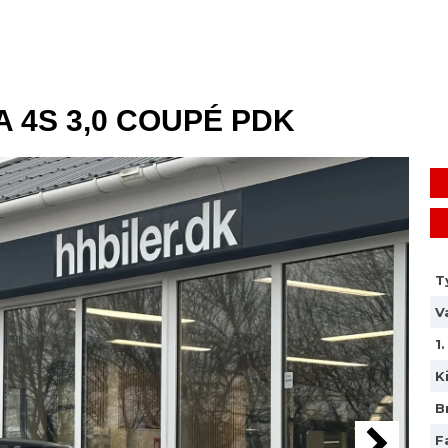
 4S 3,0 COUPÉ PDK
T
V
1
K
B
F