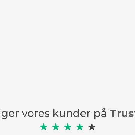
iger vores kunder på
Trust
★
★
★
★
★