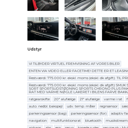
Udstyr
VI TILBYDER VIRTUEL FREMVISNING AF VORES BILER
ENTEN VIA VIDEO ELLER FACETIME! DETTE ER ET LEASINGFOR
Restværdi: 775.000 kr. ekskl. moms (ekskl. dk afgift). TIL P
Restværdi: 775.000 kr. ekskl. moms (ekskl. dk afgift
SORT SPORTSUDSTØDNING SPORTS CHRONO PLUS PAKK
RAT MED VARME NØGLE LAKERET I BILENS FARVE BAKK
ratgearskifte
20" alufælge
21" alufælge
varme i rat
auto. nedbl. bakspejl
udv. temp. måler
regnsensor
sæ
parkeringssensor (bag)
parkeringssensor (for)
adaptiv fa
navigation
multifunktionsrat
bluetooth
musikstreami
airbags
abs
esp
servo
tonede ruder
service ok - Mu