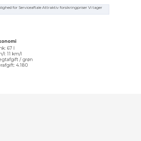
ghed for Serviceaftale Attraktiv forsikringpriser Vi tager
konomi
nk: 67 l
/l: 11 km/l
gtafgift / grøn
erafgift: 4.180