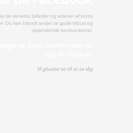
se de seneste billeder og videoer af vores
er. Du kan blandt andet se gode tilbud og
spændende konkurrencer.
ølgere, som kommeterer
og er aktive.
Vi glæder os til at se dig