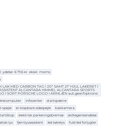
delse: 6.796 kr. ekskl. moms
s
ALK LAK MED CARBON TAG ! 20" SAMT 21" HJUL LAKERET I
ASSISTENT ALCANTARA HIMMEL ALCANTARA SPORTS
 SORT PORSCHE LOGO I ARMLÆN aut.gear/tiptronic
ørecomputer
infocenter
startspærre
l-spejle
el-klapbare sidespejle
bakkamera
tart/stop
elektrisk parkeringsbremse
skiltegenkendelse
tisk lys
fjernlysassistent
led kørelys
fuld led forlygter