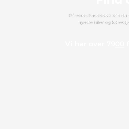
​​På vores Facebook kan du 
nyeste biler og køretøj
Vi har over 79
00
f