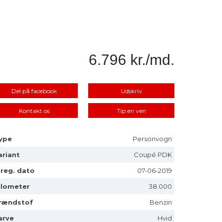
6.796 kr./md.
Del på facebook
Udskriv
Kontakt os
Tip en ven
ype
Personvogn
ariant
Coupé PDK
. reg. dato
07-06-2019
ilometer
38.000
rændstof
Benzin
arve
Hvid